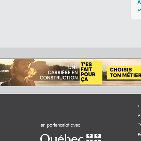
A
H
À
T
P