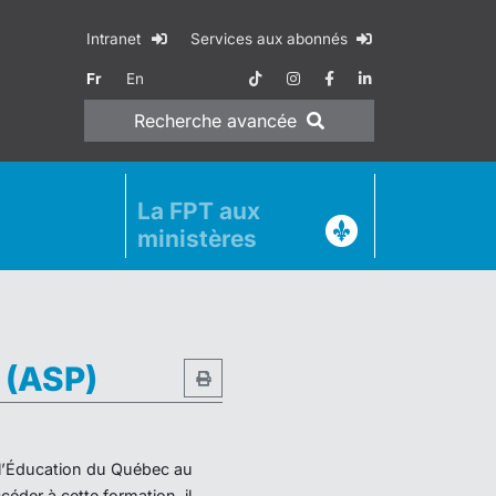
Intranet
Services aux abonnés
Fr
En
Recherche
avancée
La FPT aux
ministères
e (ASP)
e l’Éducation du Québec au
éder à cette formation, il