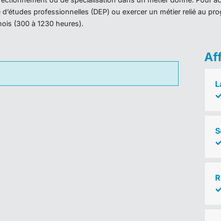
ôme d’études professionnelles (DEP) ou exercer un métier relié au 
mois (300 à 1230 heures).
Af
L
S
R