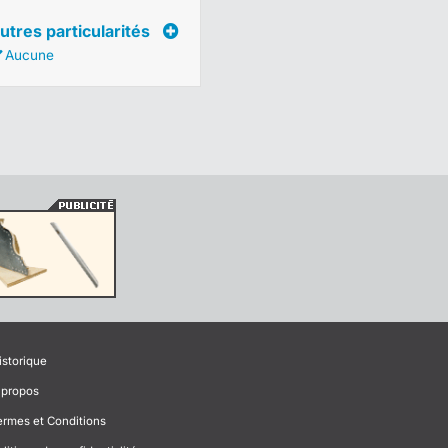
utres particularités
Aucune
istorique
 propos
ermes et Conditions