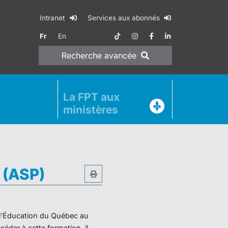
Intranet
Services aux abonnés
Fr
En
Recherche
avancée
La FPT aux
ministères
e (ASP)
e l’Éducation du Québec au
éder à cette formation, il