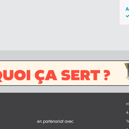
A
H
À
T