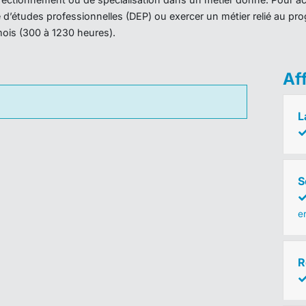
ôme d’études professionnelles (DEP) ou exercer un métier relié au 
mois (300 à 1230 heures).
Af
L
S
e
R