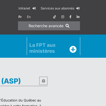
Intranet
Services aux abonnés
Fr
En
Recherche
avancée
La FPT aux
ministères
e (ASP)
e l’Éducation du Québec au
éder à cette formation, il