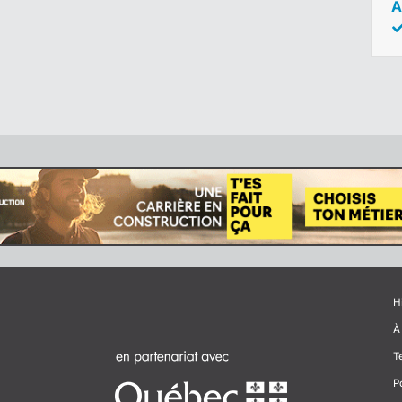
A
H
À
T
P