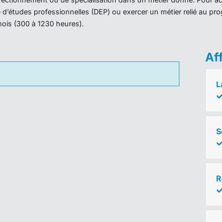
ôme d’études professionnelles (DEP) ou exercer un métier relié au 
mois (300 à 1230 heures).
Af
L
S
R