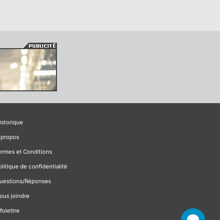
istorique
 propos
ermes et Conditions
olitique de confidentialité
uestions/Réponses
ous joindre
folettre