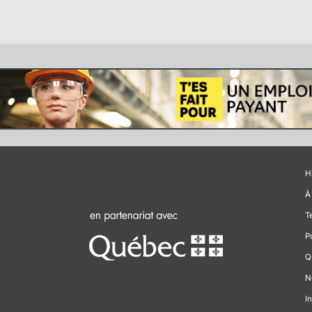
H
À
T
P
Q
N
In