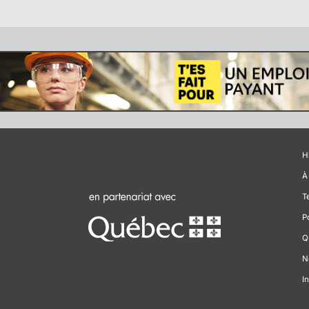
H
À
T
P
Q
N
In