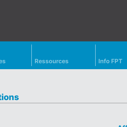
es
Ressources
Info FPT
tions