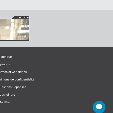
istorique
 propos
ermes et Conditions
olitique de confidentialité
uestions/Réponses
ous joindre
folettre