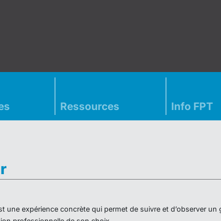
es
Ressources
Info FPT
r
» est une expérience concrète qui permet de suivre et d’observer un
on professionnelle de son choix.