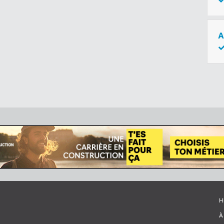
A
H
À