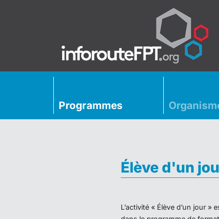
Programmes
Organism
Élève d'un jou
L’activité « Élève d’un jour 
dans le programme de formati