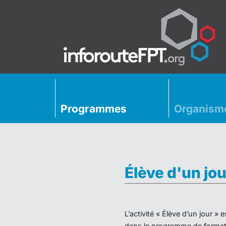
Programmes
Organism
Élève d'un jou
L’activité « Élève d’un jour 
dans le programme de formati