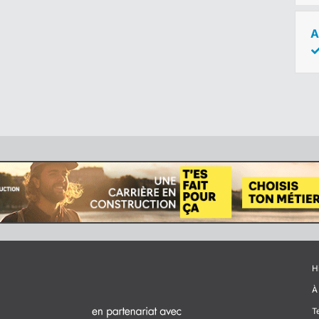
A
H
À
T