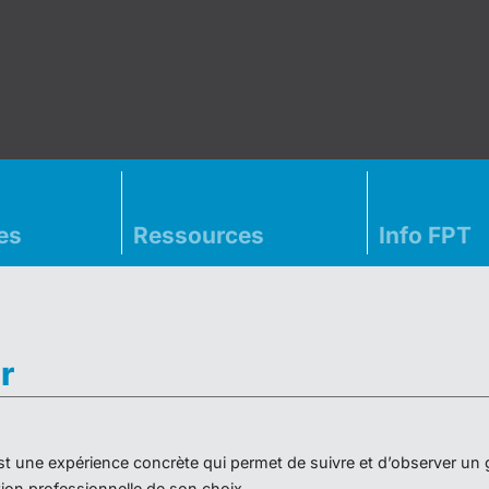
es
Ressources
Info FPT
r
» est une expérience concrète qui permet de suivre et d’observer un
on professionnelle de son choix.