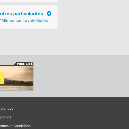
utres particularités
Alternance travail-études
istorique
 propos
ermes et Conditions