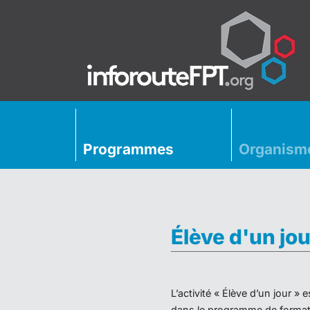
Programmes
Organism
Élève d'un jou
L’activité « Élève d’un jour 
dans le programme de formati