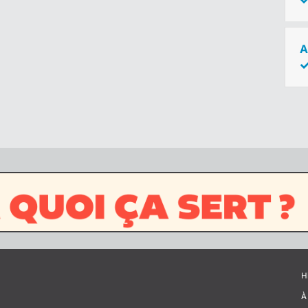
A
H
À