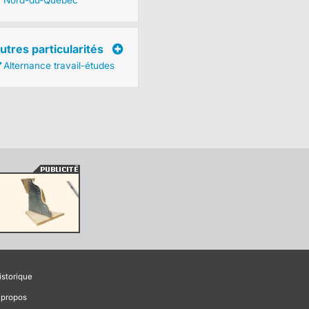
Nord-du-Québec
utres particularités
Alternance travail-études
istorique
 propos