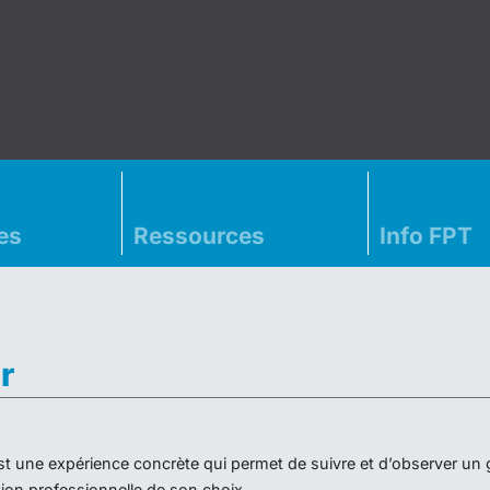
es
Ressources
Info FPT
r
» est une expérience concrète qui permet de suivre et d’observer un
on professionnelle de son choix.