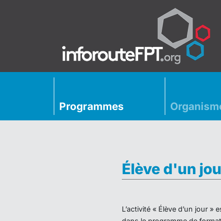
Programmes
Organism
Élève d'un jou
L’activité « Élève d’un jour 
dans le programme de formati