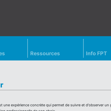
es
Ressources
Info FPT
r
» est une expérience concrète qui permet de suivre et d’observer un
on professionnelle de son choix.