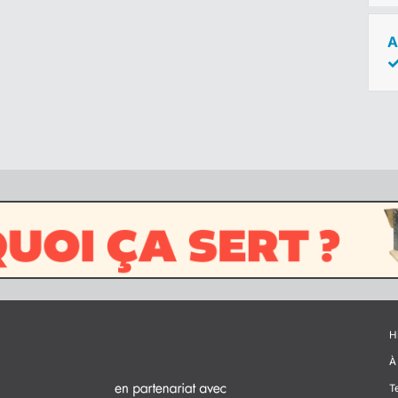
A
H
À
T