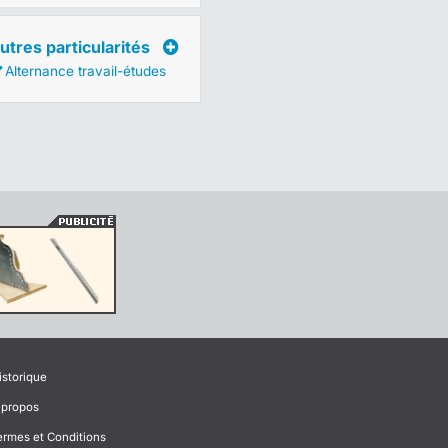
utres particularités
Alternance travail-études
istorique
 propos
ermes et Conditions