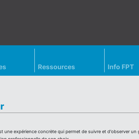
es
Ressources
Info FPT
r
» est une expérience concrète qui permet de suivre et d’observer un
on professionnelle de son choix.