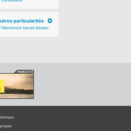
Lanaudière
utres particularités
Alternance travail-études
istorique
 propos