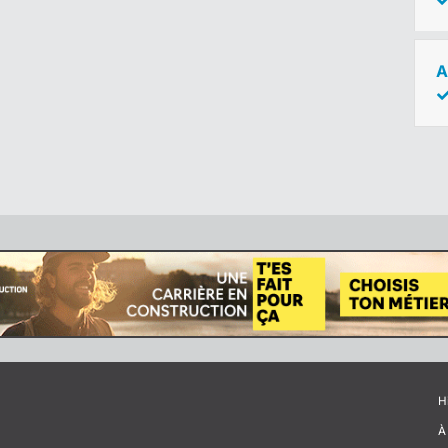
A
H
À