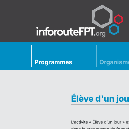
Programmes
Organism
Élève d'un jou
L’activité « Élève d’un jour 
dans le programme de formati