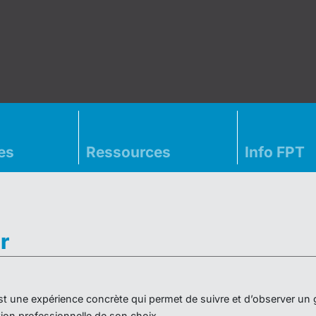
es
Ressources
Info FPT
r
» est une expérience concrète qui permet de suivre et d’observer un
on professionnelle de son choix.