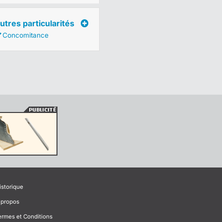
utres particularités
Concomitance
istorique
 propos
ermes et Conditions