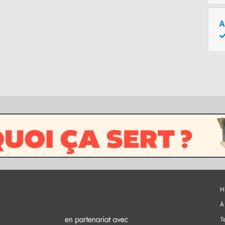
A
H
À
T