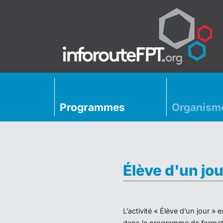
Programmes
Organism
Élève d'un jou
L’activité « Élève d’un jour 
dans le programme de formati