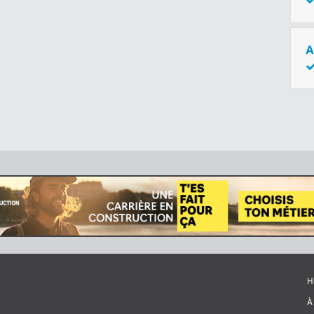
A
H
À