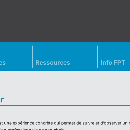
es
Ressources
Info FPT
r
» est une expérience concrète qui permet de suivre et d’observer un
on professionnelle de son choix.