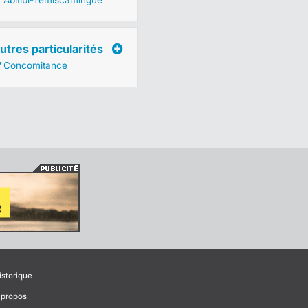
Abitibi-Témiscamingue
utres particularités
Concomitance
istorique
 propos