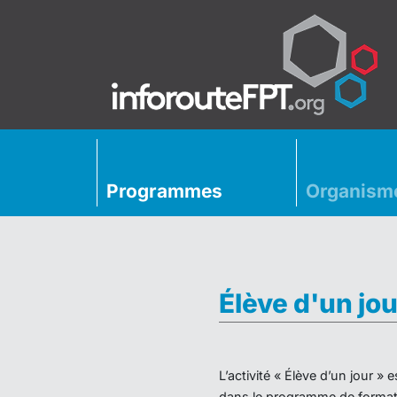
Programmes
Organism
Élève d'un jou
L’activité « Élève d’un jour 
dans le programme de formati