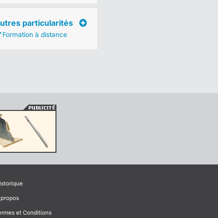
utres particularités
Formation à distance
istorique
 propos
ermes et Conditions