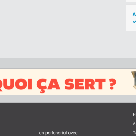
A
H
À
T