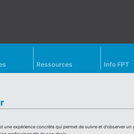
es
Ressources
Info FPT
r
» est une expérience concrète qui permet de suivre et d’observer un
on professionnelle de son choix.