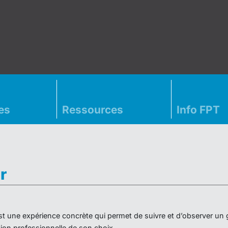
es
Ressources
Info FPT
r
» est une expérience concrète qui permet de suivre et d’observer un
on professionnelle de son choix.