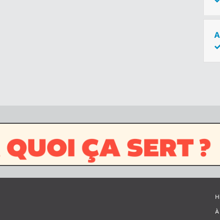
A
H
À