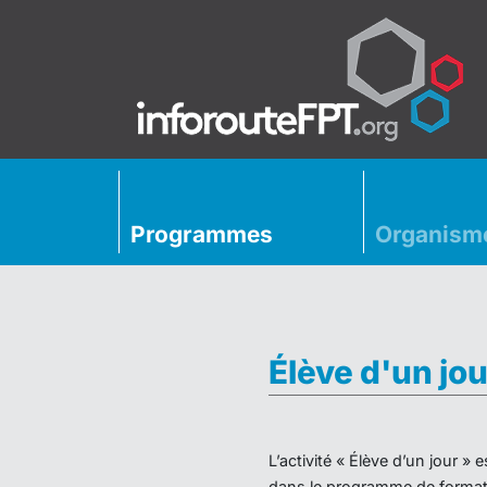
Programmes
Organism
Élève d'un jou
L’activité « Élève d’un jour 
dans le programme de formati