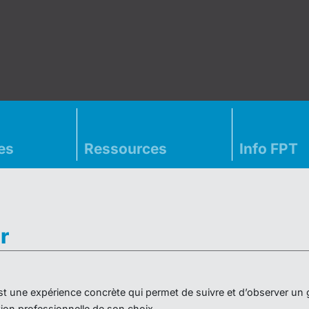
es
Ressources
Info FPT
r
» est une expérience concrète qui permet de suivre et d’observer un
on professionnelle de son choix.