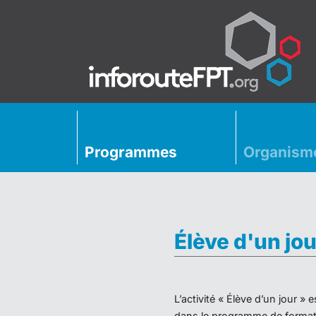
Programmes
Organism
Élève d'un jou
L’activité « Élève d’un jour 
dans le programme de formati