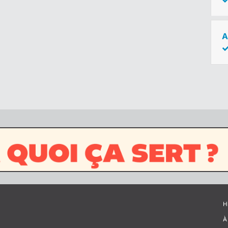
A
H
À