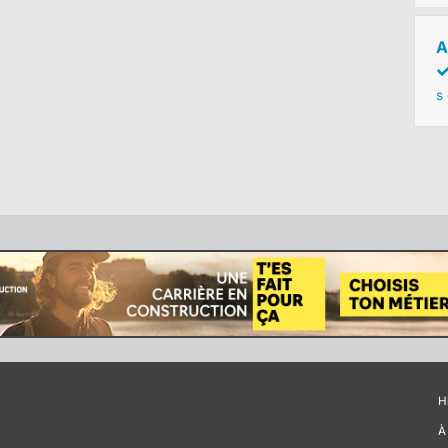
A
s
H
À