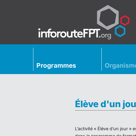
Programmes
Organism
Élève d'un jou
L’activité « Élève d’un jour 
dans le programme de formati