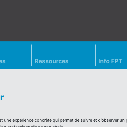
es
Ressources
Info FPT
r
» est une expérience concrète qui permet de suivre et d’observer un
on professionnelle de son choix.