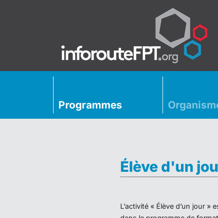
Programmes
Organism
Élève d'un jou
L’activité « Élève d’un jour 
dans le programme de formati