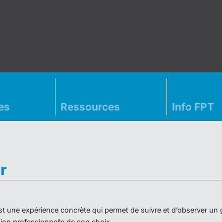
es
Ressources
Info FPT
r
» est une expérience concrète qui permet de suivre et d’observer un
on professionnelle de son choix.