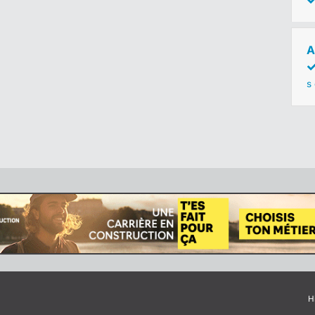
A
s
H