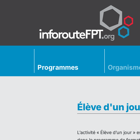
Programmes
Organism
Élève d'un jou
L’activité « Élève d’un jour 
dans le programme de formati