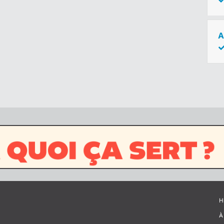
A
H
À