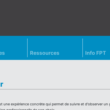
es
Ressources
Info FPT
r
» est une expérience concrète qui permet de suivre et d’observer un
on professionnelle de son choix.