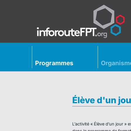
Programmes
Organism
Élève d'un jou
L’activité « Élève d’un jour 
dans le programme de formati