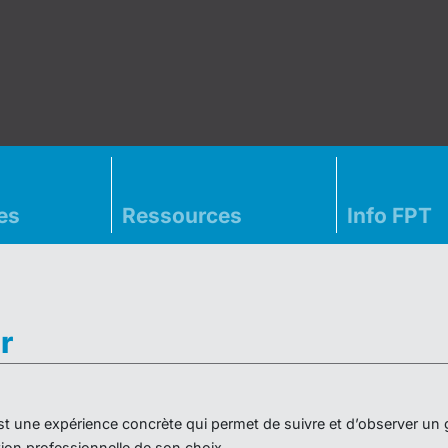
es
Ressources
Info FPT
r
» est une expérience concrète qui permet de suivre et d’observer un
on professionnelle de son choix.