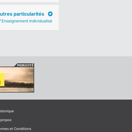
utres particularités
Enseignement individualisé
istorique
 propos
ermes et Conditions