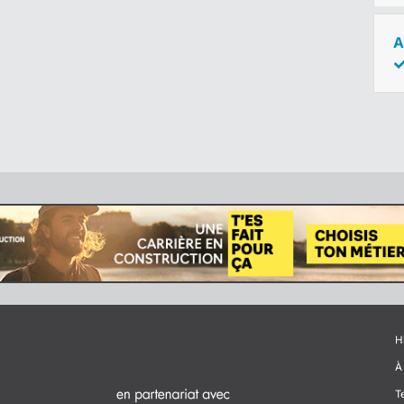
A
H
À
T