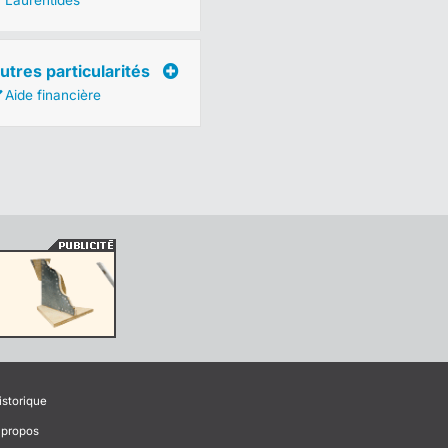
Laurentides
utres particularités
Aide financière
istorique
 propos