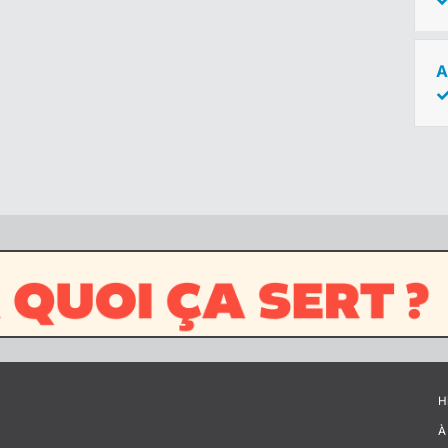
A
H
À