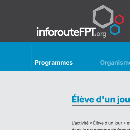
Programmes
Organism
Élève d'un jou
L’activité « Élève d’un jour 
dans le programme de formati