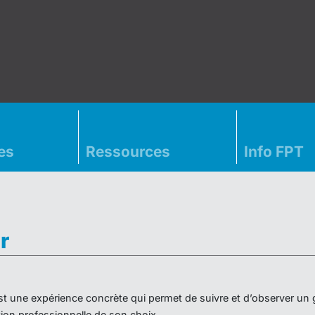
es
Ressources
Info FPT
r
» est une expérience concrète qui permet de suivre et d’observer un
on professionnelle de son choix.