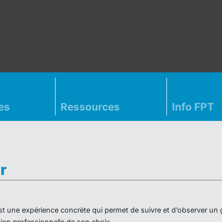
es
Ressources
Info FPT
r
» est une expérience concrète qui permet de suivre et d’observer un
on professionnelle de son choix.