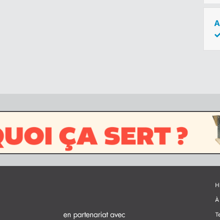
A
H
À
T