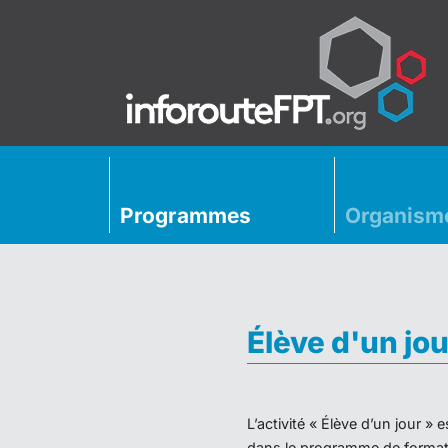
Programmes
Organism
Élève d'un jou
L’activité « Élève d’un jour 
dans le programme de formati