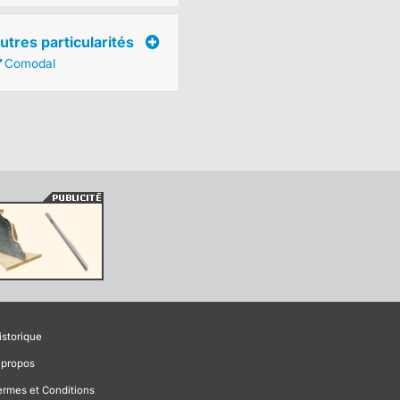
utres particularités
Comodal
istorique
 propos
ermes et Conditions