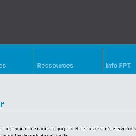
es
Ressources
Info FPT
r
» est une expérience concrète qui permet de suivre et d’observer un
on professionnelle de son choix.