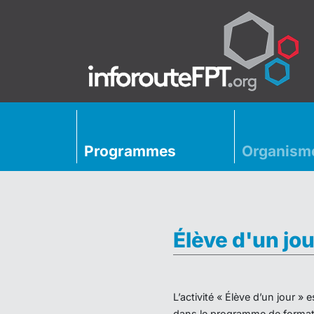
Programmes
Organism
Élève d'un jou
L’activité « Élève d’un jour 
dans le programme de formati