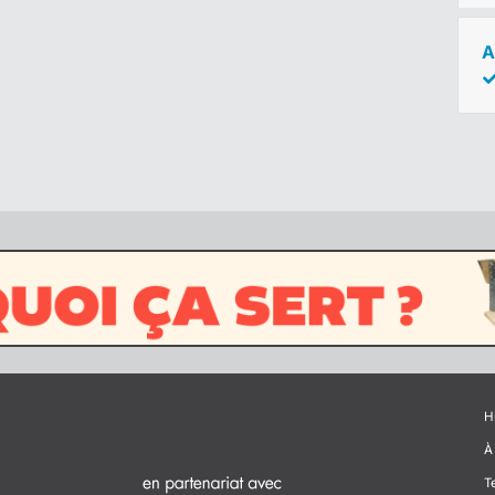
A
H
À
T