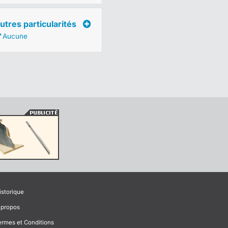
utres particularités
Aucune
istorique
 propos
ermes et Conditions