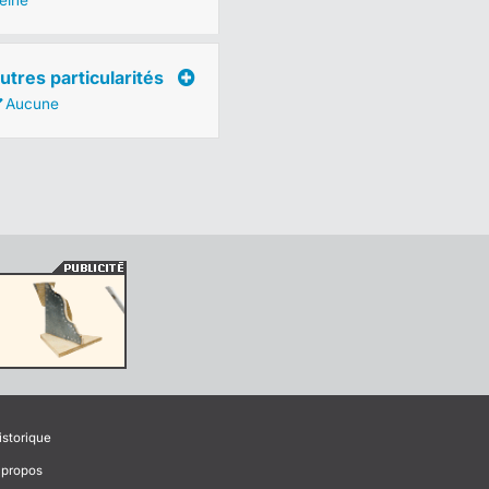
leine
utres particularités
Aucune
istorique
 propos