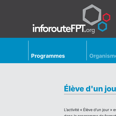
Programmes
Organism
Élève d'un jou
L’activité « Élève d’un jour 
dans le programme de formati