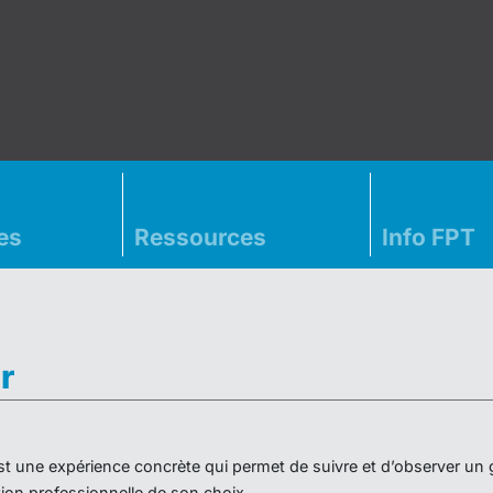
es
Ressources
Info FPT
r
» est une expérience concrète qui permet de suivre et d’observer un
on professionnelle de son choix.