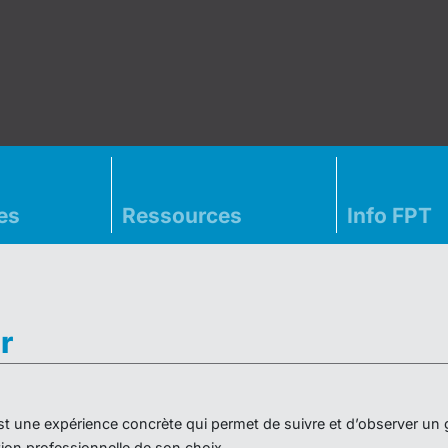
es
Ressources
Info FPT
r
» est une expérience concrète qui permet de suivre et d’observer un
on professionnelle de son choix.