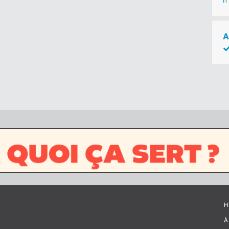
n
A
H
À