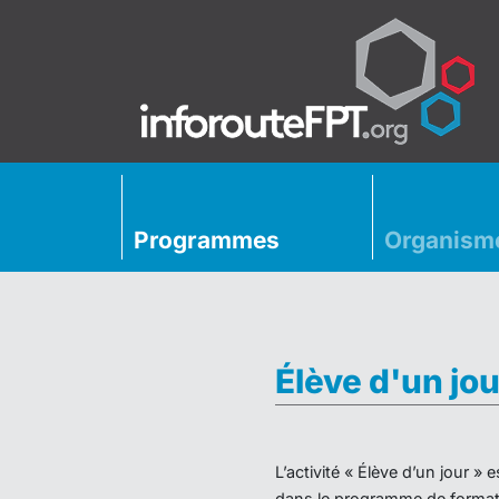
Programmes
Organism
Élève d'un jou
L’activité « Élève d’un jour 
dans le programme de formati