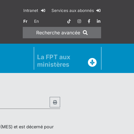
Intranet
Services aux abonnés
Fr
En
Recherche
avancée
La FPT aux
ministères
r (MES) et est décerné pour