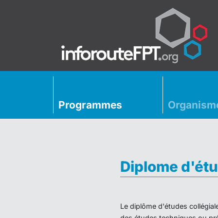
Programmes
Organism
Diplome d'étu
Le diplôme d'études collégial
des études techniques ou préu