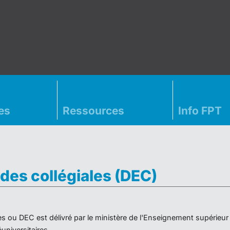
es
Ressources
Info FPT
des collégiales (DEC)
es ou DEC est délivré par le ministère de l'Enseignement supérieu
niversitaires.