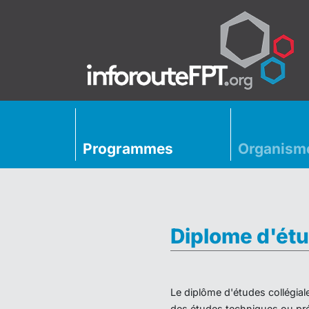
Programmes
Organism
Diplome d'étu
Le diplôme d'études collégial
des études techniques ou préu