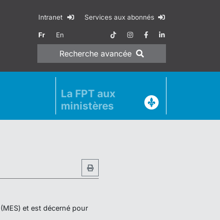
Intranet
Services aux abonnés
Fr
En
Recherche
avancée
La FPT aux
ministères
r (MES) et est décerné pour