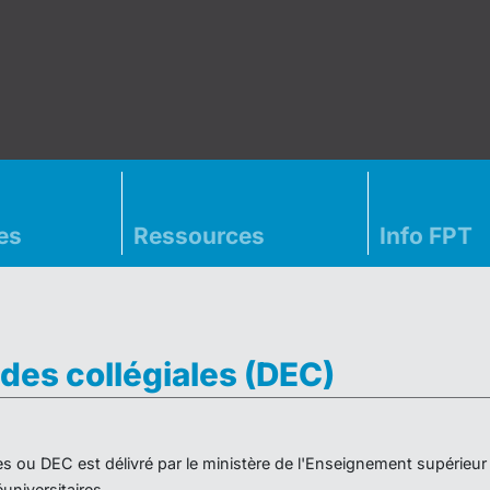
es
Ressources
Info FPT
des collégiales (DEC)
es ou DEC est délivré par le ministère de l'Enseignement supérieu
niversitaires.