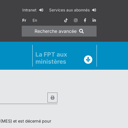
Intranet
Services aux abonnés
Fr
En
Recherche
avancée
La FPT aux
ministères
r (MES) et est décerné pour