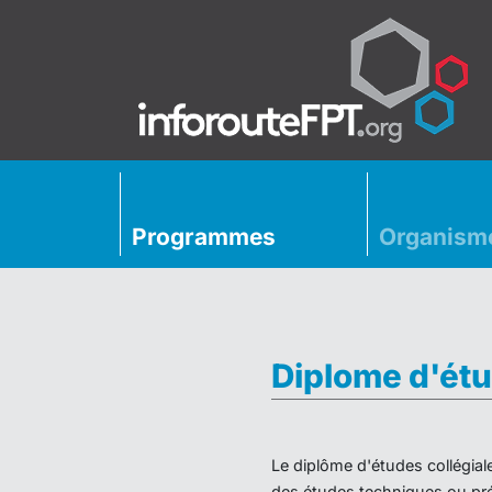
Programmes
Organism
Diplome d'étu
Le diplôme d'études collégial
des études techniques ou préu