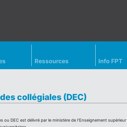
es
Ressources
Info FPT
des collégiales (DEC)
es ou DEC est délivré par le ministère de l'Enseignement supérieu
niversitaires.