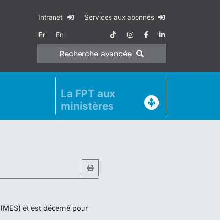
Intranet
Services aux abonnés
Fr
En
Recherche
avancée
La FPT aux
ministères
r (MES) et est décerné pour