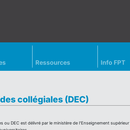
es
Ressources
Info FPT
des collégiales (DEC)
es ou DEC est délivré par le ministère de l'Enseignement supérieu
niversitaires.