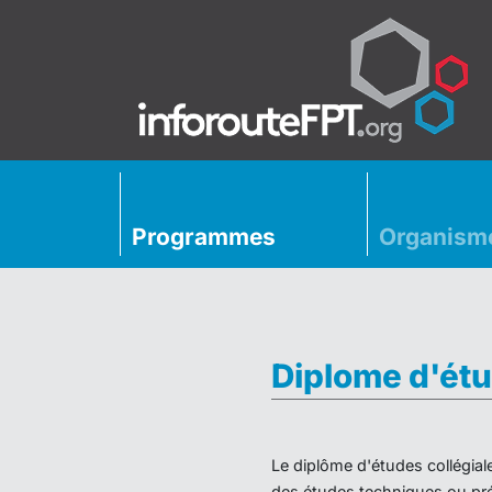
Programmes
Organism
Diplome d'étu
Le diplôme d'études collégial
des études techniques ou préu