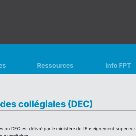
es
Ressources
Info FPT
des collégiales (DEC)
es ou DEC est délivré par le ministère de l'Enseignement supérieu
niversitaires.