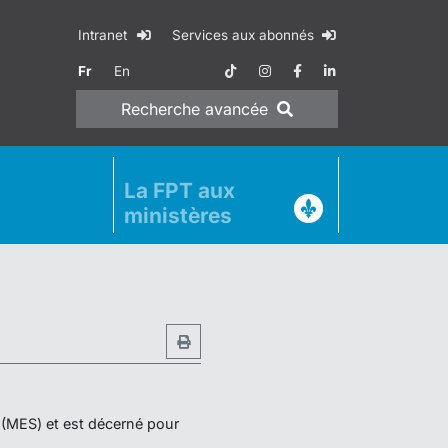
Intranet
Services aux abonnés
Fr
En
Recherche
avancée
La FPT aux
ministères
r (MES) et est décerné pour