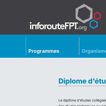
Programmes
Organism
Diplome d'étu
Le diplôme d'études collégial
des études techniques ou préu