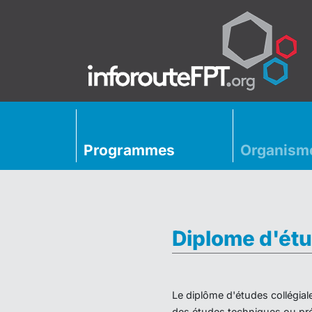
Programmes
Organism
Diplome d'étu
Le diplôme d'études collégial
des études techniques ou préu