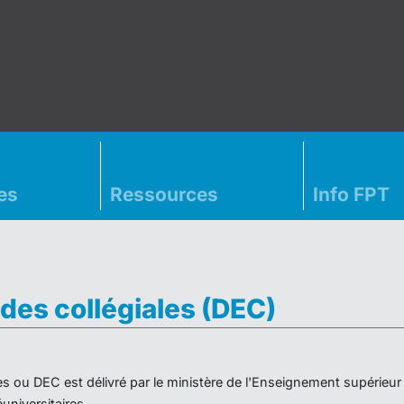
es
Ressources
Info FPT
des collégiales (DEC)
es ou DEC est délivré par le ministère de l'Enseignement supérieu
niversitaires.