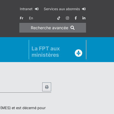
Intranet
Services aux abonnés
Fr
En
Recherche
avancée
La FPT aux
ministères
r (MES) et est décerné pour