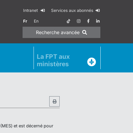
Intranet
Services aux abonnés
Fr
En
Recherche
avancée
La FPT aux
ministères
r (MES) et est décerné pour