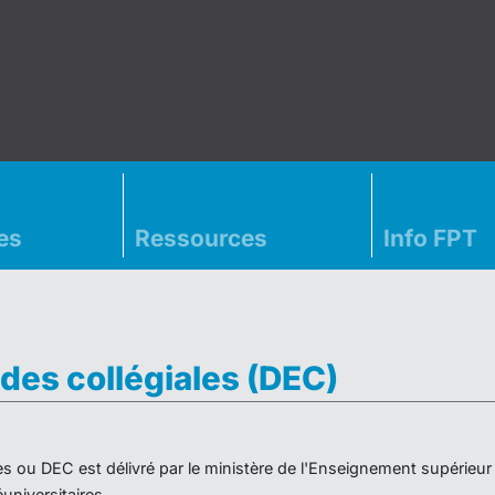
es
Ressources
Info FPT
des collégiales (DEC)
es ou DEC est délivré par le ministère de l'Enseignement supérieu
niversitaires.