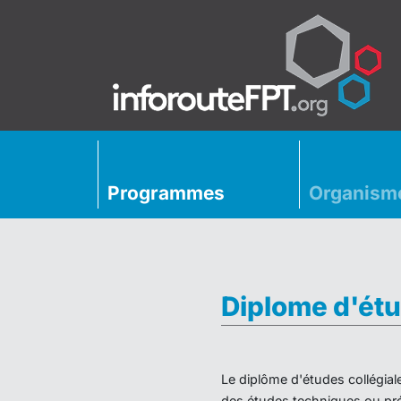
Programmes
Organism
Diplome d'étu
Le diplôme d'études collégial
des études techniques ou préu