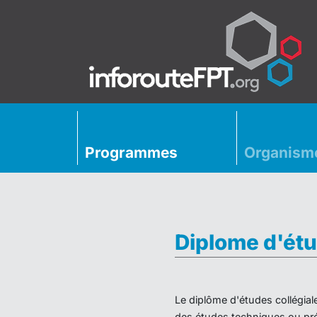
Programmes
Organism
Diplome d'étu
Le diplôme d'études collégial
des études techniques ou préu