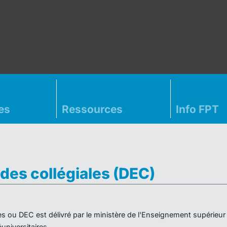
es
Ressources
Info FPT
des collégiales (DEC)
es ou DEC est délivré par le ministère de l'Enseignement supérieu
niversitaires.