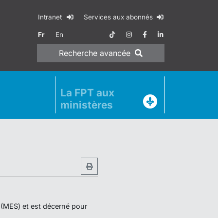
Intranet
Services aux abonnés
Fr
En
Recherche
avancée
La FPT aux
ministères
r (MES) et est décerné pour