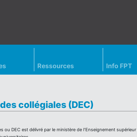
es
Ressources
Info FPT
des collégiales (DEC)
es ou DEC est délivré par le ministère de l'Enseignement supérieu
niversitaires.