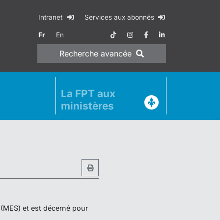
Intranet
Services aux abonnés
Fr
En
Recherche
avancée
La FPT aux
ministères
r (MES) et est décerné pour