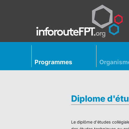
Programmes
Organism
Diplome d'étu
Le diplôme d'études collégial
des études techniques ou préu