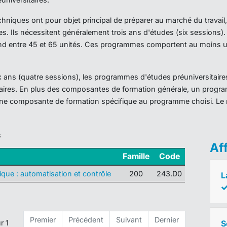
iques ont pour objet principal de préparer au marché du travail,
es. Ils nécessitent généralement trois ans d'études (six sessions
d entre 45 et 65 unités. Ces programmes comportent au moins un
ans (quatre sessions), les programmes d'études préuniversitaires
taires. En plus des composantes de formation générale, un prog
ne composante de formation spécifique au programme choisi. Le 
s
Af
Famille
Code
ique : automatisation et contrôle
200
243.D0
L
Premier
Précédent
Suivant
Dernier
S
r 1