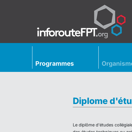
Programmes
Organism
Diplome d'étu
Le diplôme d'études collégial
des études techniques ou préu