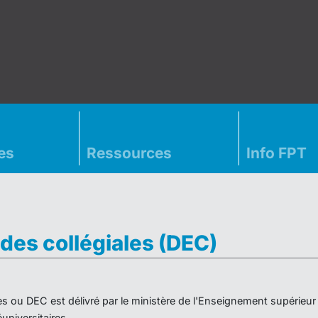
es
Ressources
Info FPT
des collégiales (DEC)
es ou DEC est délivré par le ministère de l'Enseignement supérieu
niversitaires.