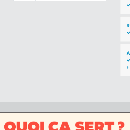
R
A
s