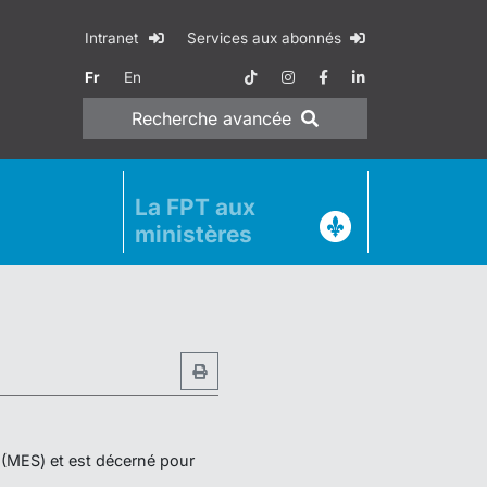
Intranet
Services aux abonnés
Fr
En
Recherche
avancée
La FPT aux
ministères
r (MES) et est décerné pour