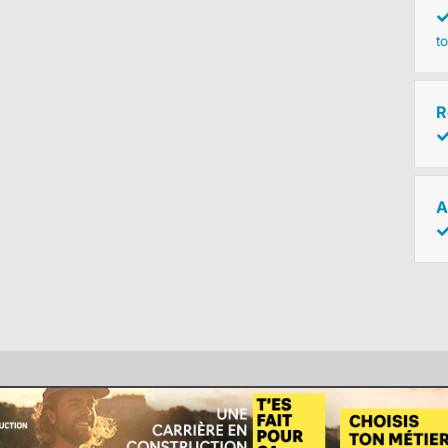
to
R
A