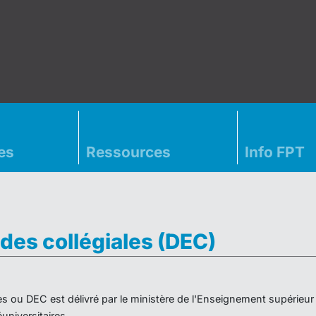
es
Ressources
Info FPT
des collégiales (DEC)
es ou DEC est délivré par le ministère de l'Enseignement supérieu
niversitaires.