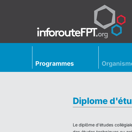
Programmes
Organism
Diplome d'étu
Le diplôme d'études collégial
des études techniques ou préu