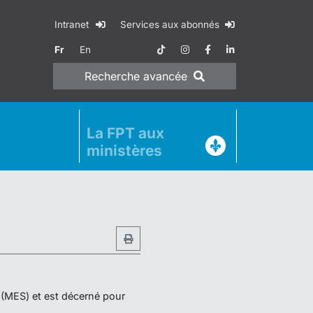
Intranet
Services aux abonnés
Fr
En
Recherche
avancée
La FPT aux
ministères
r (MES) et est décerné pour