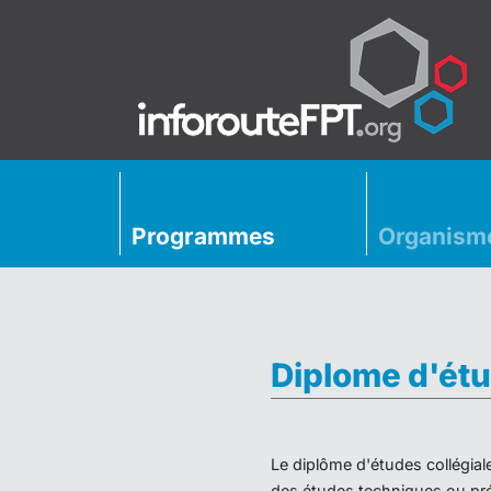
Programmes
Organism
Diplome d'étu
Le diplôme d'études collégial
des études techniques ou préu