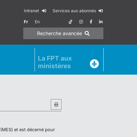
Intranet
Services aux abonnés
Fr
En
Recherche
avancée
La FPT aux
ministères
r (MES) et est décerné pour