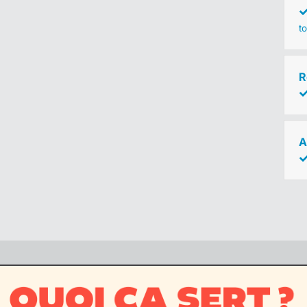
to
R
A