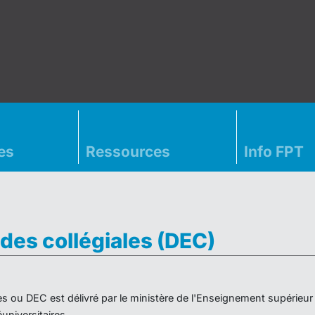
es
Ressources
Info FPT
des collégiales (DEC)
es ou DEC est délivré par le ministère de l'Enseignement supérieu
niversitaires.