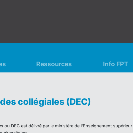
es
Ressources
Info FPT
des collégiales (DEC)
es ou DEC est délivré par le ministère de l'Enseignement supérieu
niversitaires.