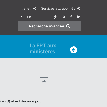
Intranet
Services aux abonnés
Fr
En
Recherche
avancée
La FPT aux
ministères
r (MES) et est décerné pour