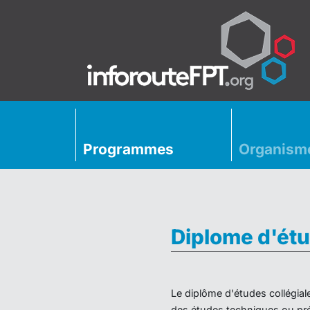
Programmes
Organism
Diplome d'étu
Le diplôme d'études collégial
des études techniques ou préu