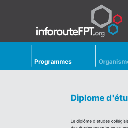
Programmes
Organism
Diplome d'étu
Le diplôme d'études collégial
des études techniques ou préu