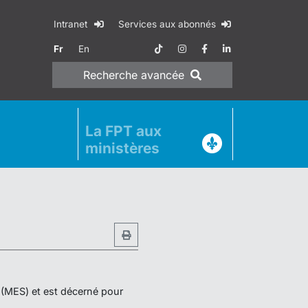
Intranet
Services aux abonnés
Fr
En
Recherche
avancée
La FPT aux
ministères
r (MES) et est décerné pour