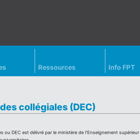
es
Ressources
Info FPT
des collégiales (DEC)
es ou DEC est délivré par le ministère de l'Enseignement supérieu
niversitaires.