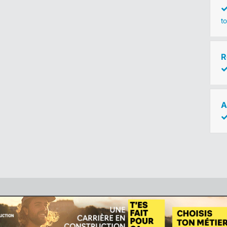
to
R
A