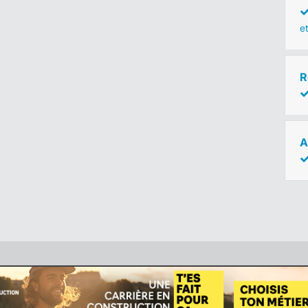
e
R
A