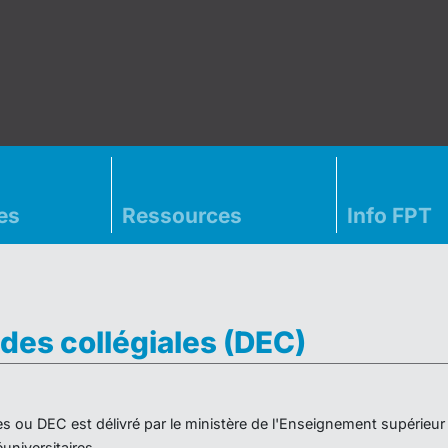
es
Ressources
Info FPT
des collégiales (DEC)
es ou DEC est délivré par le ministère de l'Enseignement supérieu
niversitaires.