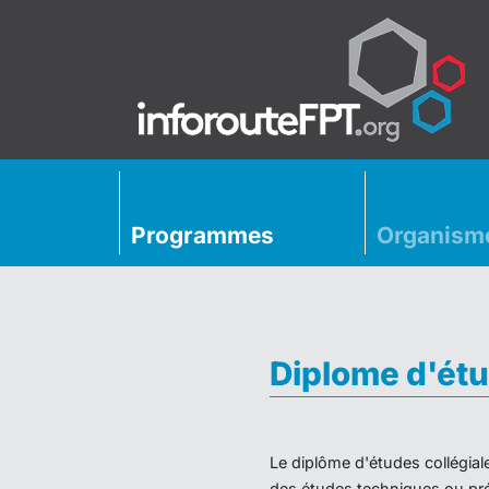
Programmes
Organism
Diplome d'étu
Le diplôme d'études collégial
des études techniques ou préu