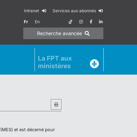
Intranet
Services aux abonnés
Fr
En
Recherche
avancée
La FPT aux
ministères
r (MES) et est décerné pour