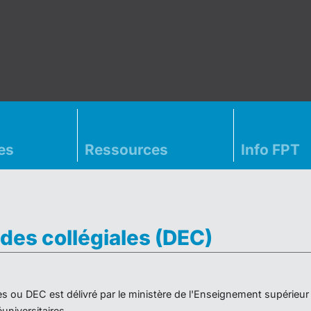
es
Ressources
Info FPT
des collégiales (DEC)
es ou DEC est délivré par le ministère de l'Enseignement supérieu
niversitaires.