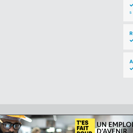
s
R
A