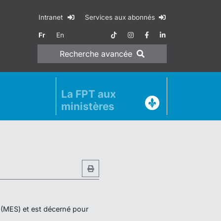
Intranet
Services aux abonnés
Fr
En
Recherche
avancée
La FPT aux
ministères
r (MES) et est décerné pour