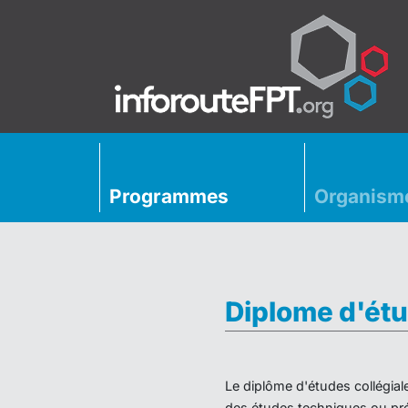
Programmes
Organism
Diplome d'étu
Le diplôme d'études collégial
des études techniques ou préu