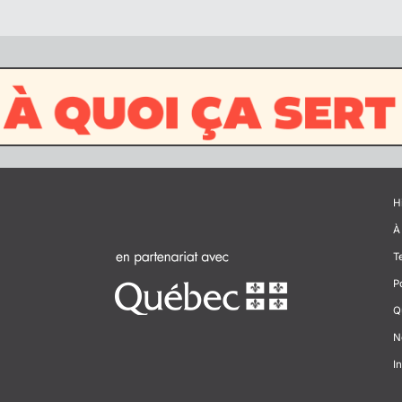
H
À
T
P
Q
N
In