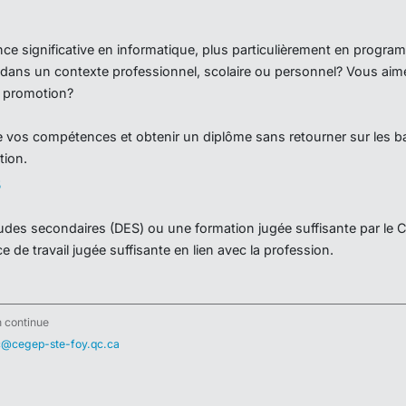
n continue
c@cegep-ste-foy.qc.ca