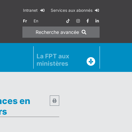
Intranet
Services aux abonnés
Fr
En
Recherche
avancée
La FPT aux
ministères
nces en
rs