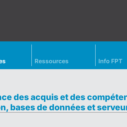
es
Ressources
Info FPT
ce des acquis et des compéte
n, bases de données et serveu