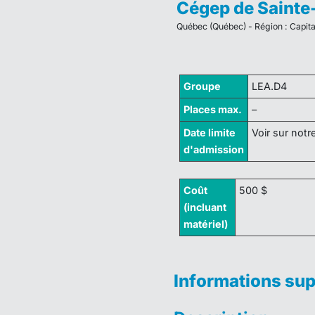
Cégep de Sainte
Québec (Québec) - Région : Capit
Groupe
LEA.D4
Places max.
–
Date limite
Voir sur notr
d'admission
Coût
500 $
(incluant
matériel)
Informations su