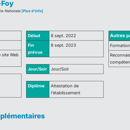
-Foy
ale-Nationale
[Plus d'info]
Autres pa
Début
8 sept. 2022
Fin
8 sept. 2023
Formation
prévue
e site Web
Reconnais
compéten
Jour/Soir
Jour/Soir
Diplôme
Attestation de
l'établissement
pplémentaires