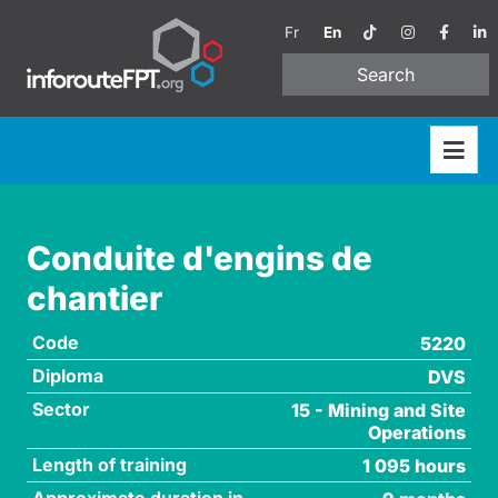
Fr
En
Search
Conduite d'engins de
chantier
Code
5220
Diploma
DVS
Sector
15 - Mining and Site
Operations
Length of training
1 095 hours
Approximate duration in