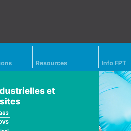
ions
Resources
Info FPT
dustrielles et
sites
363
DVS
ical