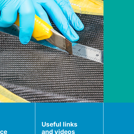
Useful links
nce
and videos