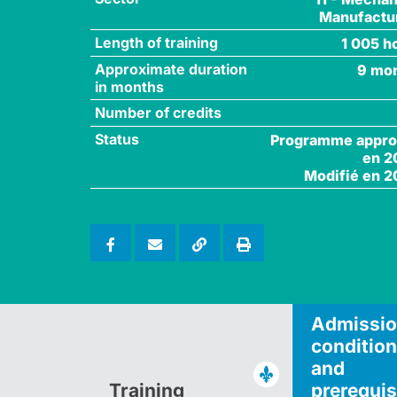
Manufactu
Length of training
1 005 h
Approximate duration
9 mo
in months
Number of credits
Status
Programme appr
en 2
Modifié en 2
Admissi
conditio
and
Training
prerequis