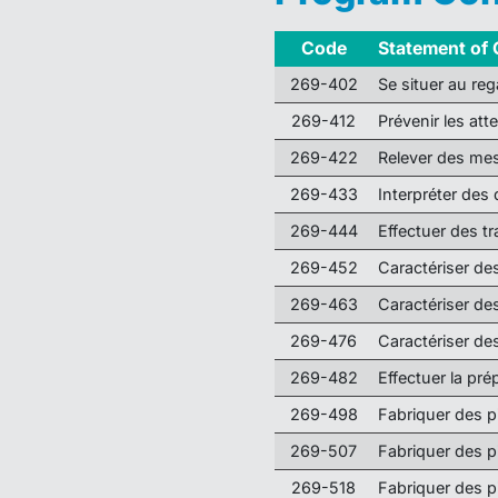
Code
Statement of
269-402
Se situer au re
269-412
Prévenir les atte
269-422
Relever des mes
269-433
Interpréter des
269-444
Effectuer des tr
269-452
Caractériser de
269-463
Caractériser de
269-476
Caractériser de
269-482
Effectuer la pré
269-498
Fabriquer des 
269-507
Fabriquer des p
269-518
Fabriquer des 