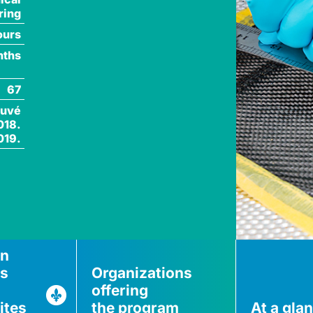
ring
ours
nths
67
ouvé
018.
019.
on
ns
Organizations
offering
ites
the program
At a gla