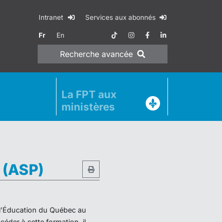
Intranet
Services aux abonnés
Fr
En
Recherche
avancée
La FPT aux
ministères
e (ASP)
e l’Éducation du Québec au
éder à cette formation, il