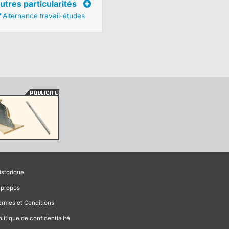
utres particularités
Alternance travail-études
istorique
 propos
ermes et Conditions
olitique de confidentialité