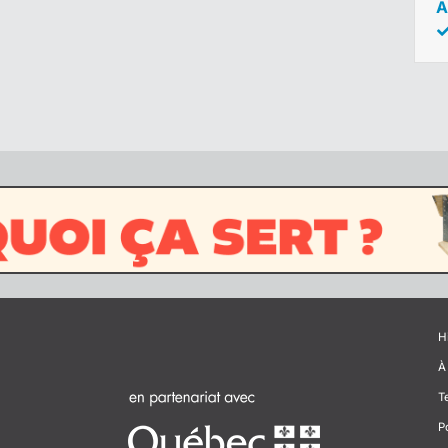
A
H
À
T
P