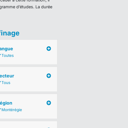
programme d’études. La durée
finage
angue
Toutes
ecteur
Tous
égion
Montérégie