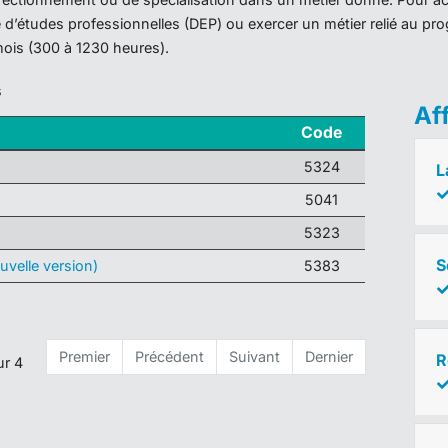
ôme d’études professionnelles (DEP) ou exercer un métier relié au 
mois (300 à 1230 heures).
s
Af
Code
5324
L
5041
5323
S
velle version)
5383
Premier
Précédent
Suivant
Dernier
R
ur 4