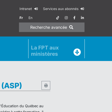
Intranet
Services aux abonnés
Fr
En
Recherche
avancée
La FPT aux
ministères
e (ASP)
e l’Éducation du Québec au
éder à cette formation, il