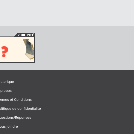
istorique
 propos
ermes et Conditions
olitique de confidentialité
uestions/Réponses
ous joindre