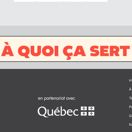
H
À
T
P
Q
N