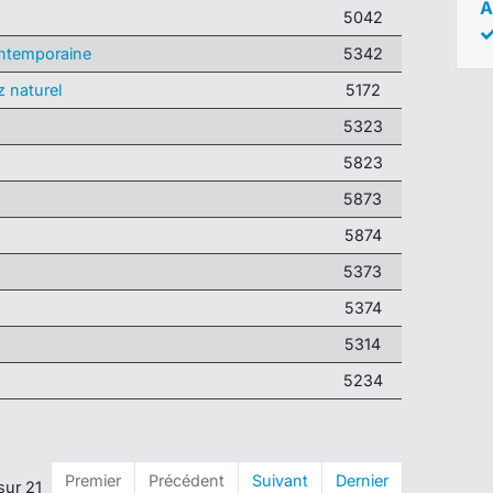
A
5042
ontemporaine
5342
z naturel
5172
5323
5823
5873
5874
5373
5374
5314
5234
Premier
Précédent
Suivant
Dernier
sur 21