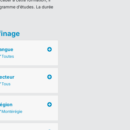
programme d’études. La durée
finage
angue
Toutes
ecteur
Tous
égion
Montérégie