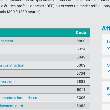
ôme d’études professionnelles (DEP) ou exercer un métier relié au 
mois (300 à 1230 heures).
s
Af
Code
agement
5809
L
5324
5349
S
la construction
5309
5734
 version)
5883
R
5041
mmandes industrielles
5006
ipement lourd
5353