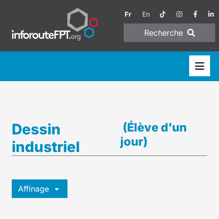
Fr
En
Recherche
Dessin
(Élève d'un
jour)
industriel
Affinage