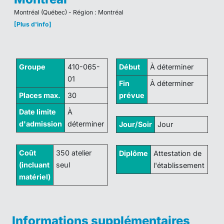
Montréal (Québec) - Région : Montréal
[Plus d'info]
Groupe
410-065-
Début
À déterminer
01
Fin
À déterminer
Places max.
30
prévue
Date limite
À
d'admission
déterminer
Jour/Soir
Jour
Coût
350 atelier
Diplôme
Attestation de
(incluant
seul
l'établissement
matériel)
Informations supplémentaires