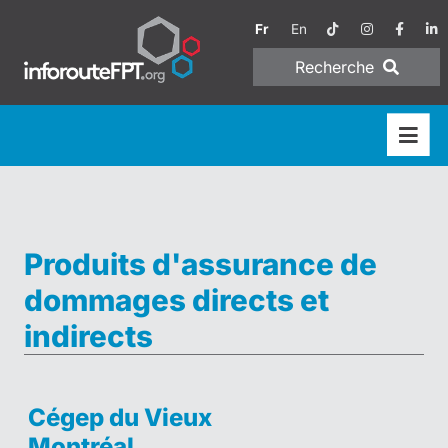
Fr
En
Recherche
Produits d'assurance de
dommages directs et
indirects
Cégep du Vieux
Montréal