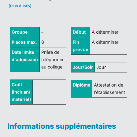
[Plus d'info]
Groupe
–
Début
À déterminer
Places max.
8
Fin
À déterminer
prévue
Date limite
Prière de
d'admission
téléphoner
au collège
Jour/Soir
Jour
Coût
–
Diplôme
Attestation de
(incluant
l'établissement
matériel)
Informations supplémentaires