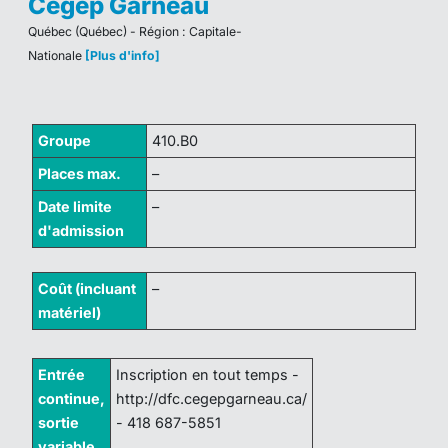
Cégep Garneau
Québec (Québec) - Région : Capitale-
Nationale
[Plus d'info]
Groupe
410.B0
Places max.
–
Date limite
–
d'admission
Coût (incluant
–
matériel)
Entrée
Inscription en tout temps -
continue,
http://dfc.cegepgarneau.ca/
sortie
- 418 687-5851
variable