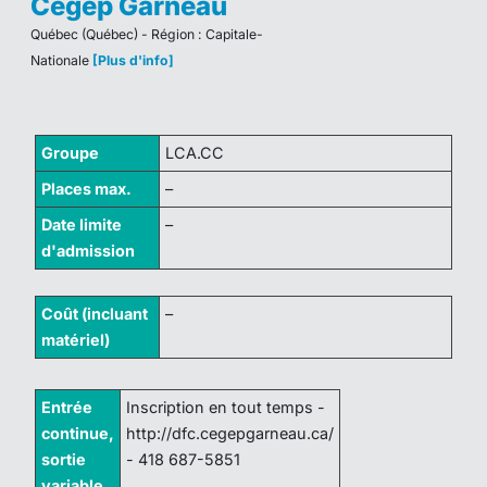
Cégep Garneau
Québec (Québec) - Région : Capitale-
Nationale
[Plus d'info]
Groupe
LCA.CC
Places max.
–
Date limite
–
d'admission
Coût (incluant
–
matériel)
Entrée
Inscription en tout temps -
continue,
http://dfc.cegepgarneau.ca/
sortie
- 418 687-5851
variable